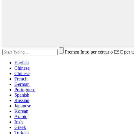
Premeu Intro per cercar o ESC per t
English
Chinese
Chinese
French
German
Portuguese
Spanish
Russian
Japanese
Korean
Arabic
Irish
Greek
Turkish