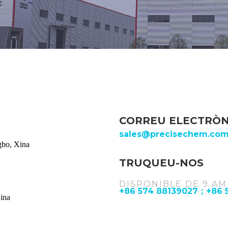
CORREU ELECTRÒN
sales@precisechem.co
gbo, Xina
TRUQUEU-NOS
DISPONIBLE DE 9 AM
+86 574 88139027；+86 
ina