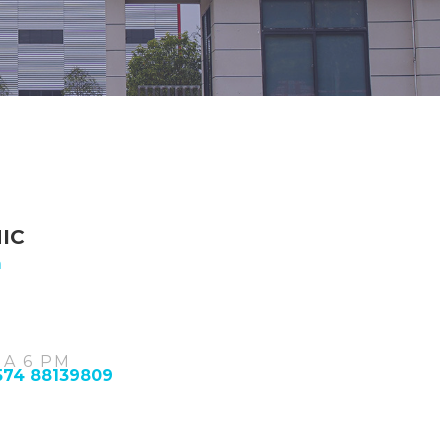
IC
m
 A 6 PM
574 88139809