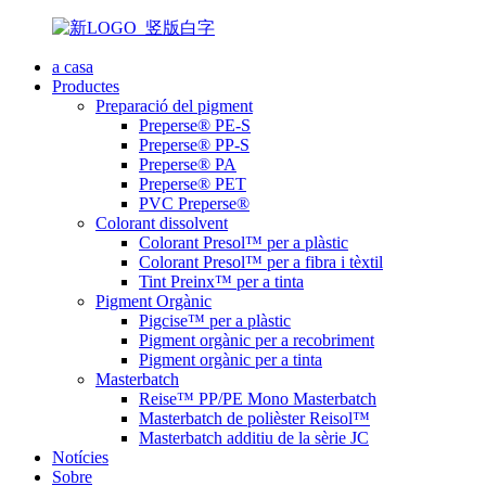
a casa
Productes
Preparació del pigment
Preperse® PE-S
Preperse® PP-S
Preperse® PA
Preperse® PET
PVC Preperse®
Colorant dissolvent
Colorant Presol™ per a plàstic
Colorant Presol™ per a fibra i tèxtil
Tint Preinx™ per a tinta
Pigment Orgànic
Pigcise™ per a plàstic
Pigment orgànic per a recobriment
Pigment orgànic per a tinta
Masterbatch
Reise™ PP/PE Mono Masterbatch
Masterbatch de polièster Reisol™
Masterbatch additiu de la sèrie JC
Notícies
Sobre