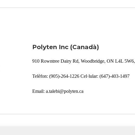
Polyten Inc (Canadà)
910 Rowntree Dairy Rd, Woodbridge, ON L4L 5W6
Telèfon: (905)-264-1226 Cel·lular: (647)-403-1497
Email: a.talebi@polyten.ca