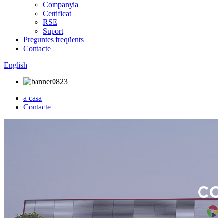
Companyia
Certificat
RSE
Suport
Preguntes freqüents
Contacte
English
a casa
Contacte
C