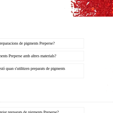
preparacions de pigments Preperse?
ents Preperse amb altres materials?
sió quan s'utilitzen preparats de pigments
rrejar preparats de pigments Preperse?