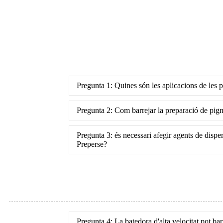
Pregunta 1: Quines són les aplicacions de les 
Pregunta 2: Com barrejar la preparació de pigm
Pregunta 3: és necessari afegir agents de disper
Preperse?
Pregunta 4: La batedora d'alta velocitat pot ba