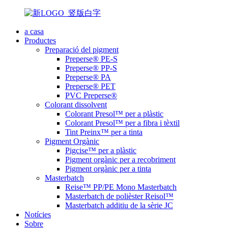
a casa
Productes
Preparació del pigment
Preperse® PE-S
Preperse® PP-S
Preperse® PA
Preperse® PET
PVC Preperse®
Colorant dissolvent
Colorant Presol™ per a plàstic
Colorant Presol™ per a fibra i tèxtil
Tint Preinx™ per a tinta
Pigment Orgànic
Pigcise™ per a plàstic
Pigment orgànic per a recobriment
Pigment orgànic per a tinta
Masterbatch
Reise™ PP/PE Mono Masterbatch
Masterbatch de polièster Reisol™
Masterbatch additiu de la sèrie JC
Notícies
Sobre