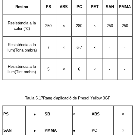
Resina
PS
ABS
PC
PET
SAN
PMMA
Resistència a la
250
×
280
×
250
250
calor (℃)
Resistència a la
7
×
6-7
×
-
-
llum
(Tona ombra)
Resistència a la
5
×
6
×
-
-
llum
(Tint ombra)
Taula 5.17Rang d'aplicació de Presol Yellow 3GF
PS
●
SB
○
ABS
×
SAN
●
PMMA
●
PC
○