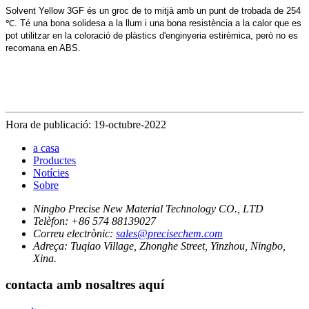
Solvent Yellow 3GF és un groc de to mitjà amb un punt de trobada de 254
℃. Té una bona solidesa a la llum i una bona resistència a la calor que es
pot utilitzar en la coloració de plàstics d'enginyeria estirèmica, però no es
recomana en ABS.
Hora de publicació: 19-octubre-2022
a casa
Productes
Notícies
Sobre
Ningbo Precise New Material Technology CO., LTD
Telèfon:
+86 574 88139027
Correu electrònic:
sales@precisechem.com
Adreça:
Tuqiao Village, Zhonghe Street, Yinzhou, Ningbo,
Xina.
contacta amb nosaltres aquí