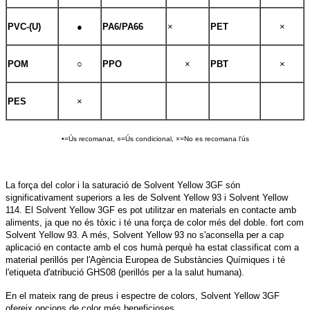
PVC-(U)
●
PA6/PA66
×
PET
×
POM
○
PPO
×
PBT
×
PE
S
×
•=Ús recomanat, ○=Ús condicional, ×=No es recomana l'ús
La força del color i la saturació de Solvent Yellow 3GF són
significativament superiors a les de Solvent Yellow 93 i Solvent Yellow
114. El Solvent Yellow 3GF es pot utilitzar en materials en contacte amb
aliments, ja que no és tòxic i té una força de color més del doble. fort com
Solvent Yellow 93. A més, Solvent Yellow 93 no s'aconsella per a cap
aplicació en contacte amb el cos humà perquè ha estat classificat com a
material perillós per l'Agència Europea de Substàncies Químiques i té
l'etiqueta d'atribució GHS08 (perillós per a la salut humana).
En el mateix rang de preus i espectre de colors, Solvent Yellow 3GF
ofereix opcions de color més beneficioses.