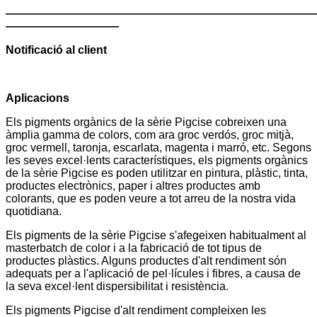
———————————————————————————
——————————
Notificació al client
Aplicacions
Els pigments orgànics de la sèrie Pigcise cobreixen una
àmplia gamma de colors, com ara groc verdós, groc mitjà,
groc vermell, taronja, escarlata, magenta i marró, etc. Segons
les seves excel·lents característiques, els pigments orgànics
de la sèrie Pigcise es poden utilitzar en pintura, plàstic, tinta,
productes electrònics, paper i altres productes amb
colorants, que es poden veure a tot arreu de la nostra vida
quotidiana.
Els pigments de la sèrie Pigcise s'afegeixen habitualment al
masterbatch de color i a la fabricació de tot tipus de
productes plàstics. Alguns productes d'alt rendiment són
adequats per a l'aplicació de pel·lícules i fibres, a causa de
la seva excel·lent dispersibilitat i resistència.
Els pigments Pigcise d'alt rendiment compleixen les