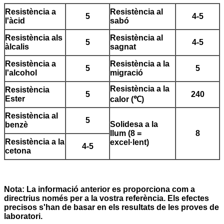
Resistència a
Resistència al
5
4-5
l'àcid
sabó
Resistència als
Resistència al
5
4-5
àlcalis
sagnat
Resistència a
Resistència a la
5
5
l'alcohol
migració
Resistència a la
Resistència
5
240
Ester
calor (
℃
)
Resistència al
5
Solidesa a la
benzè
llum (8 =
8
Resistència a la
excel·lent)
4-5
cetona
Nota: La informació anterior es proporciona com a
directrius només per a la vostra referència. Els efectes
precisos s'han de basar en els resultats de les proves de
laboratori.