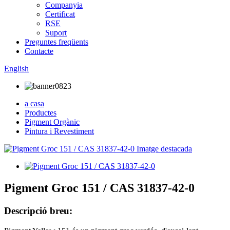
Companyia
Certificat
RSE
Suport
Preguntes freqüents
Contacte
English
a casa
Productes
Pigment Orgànic
Pintura i Revestiment
Pigment Groc 151 / CAS 31837-42-0
Descripció breu: