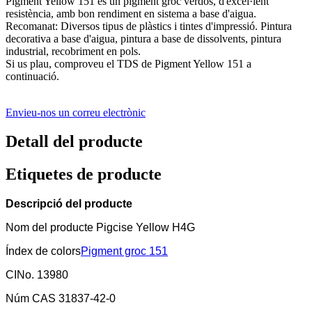
Pigment Yellow 151 és un pigment groc verdós, d'excel·lent
resistència, amb bon rendiment en sistema a base d'aigua.
Recomanat: Diversos tipus de plàstics i tintes d'impressió. Pintura
decorativa a base d'aigua, pintura a base de dissolvents, pintura
industrial, recobriment en pols.
Si us plau, comproveu el TDS de Pigment Yellow 151 a
continuació.
Envieu-nos un correu electrònic
Detall del producte
Etiquetes de producte
Descripció del producte
Nom del producte Pigcise Yellow H4G
Índex de colors
Pigment groc 151
CINo. 13980
Núm CAS 31837-42-0