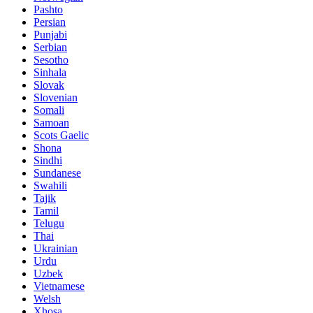
Pashto
Persian
Punjabi
Serbian
Sesotho
Sinhala
Slovak
Slovenian
Somali
Samoan
Scots Gaelic
Shona
Sindhi
Sundanese
Swahili
Tajik
Tamil
Telugu
Thai
Ukrainian
Urdu
Uzbek
Vietnamese
Welsh
Xhosa