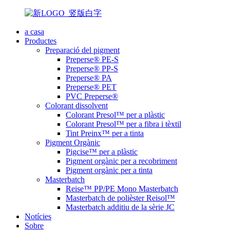
a casa
Productes
Preparació del pigment
Preperse® PE-S
Preperse® PP-S
Preperse® PA
Preperse® PET
PVC Preperse®
Colorant dissolvent
Colorant Presol™ per a plàstic
Colorant Presol™ per a fibra i tèxtil
Tint Preinx™ per a tinta
Pigment Orgànic
Pigcise™ per a plàstic
Pigment orgànic per a recobriment
Pigment orgànic per a tinta
Masterbatch
Reise™ PP/PE Mono Masterbatch
Masterbatch de polièster Reisol™
Masterbatch additiu de la sèrie JC
Notícies
Sobre