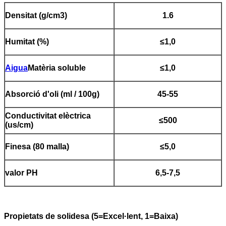
Densitat (g/cm3)
1.6
Humitat (%)
≤1,0
Aigua
Matèria soluble
≤1,0
Absorció d'oli (ml / 100g)
45-55
Conductivitat elèctrica
≤500
(us/cm)
Finesa (80 malla)
≤5,0
valor PH
6,5-7,5
Propietats de solidesa (5=Excel·lent, 1=Baixa)